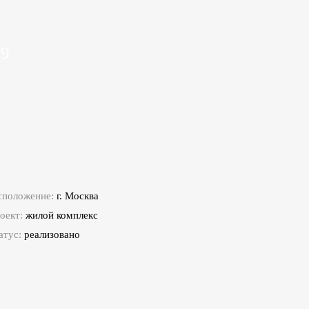
.9
сположение:
г. Москва
оект:
жилой комплекс
атус:
реализовано