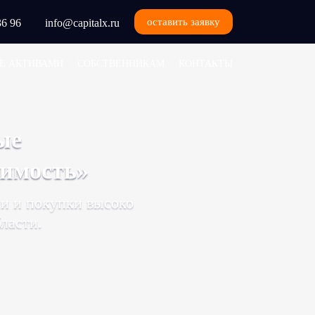
оставить заявку
36 96
info@capitalx.ru
Е АКТИВАМИ
СОБСТВЕННИКАМ
КОНТАКТЫ
ые
жимость»
и и покупки высоко
ласти.