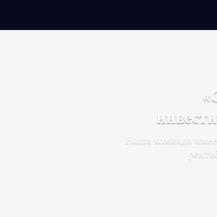
«
инвести
Наша команда имее
рента